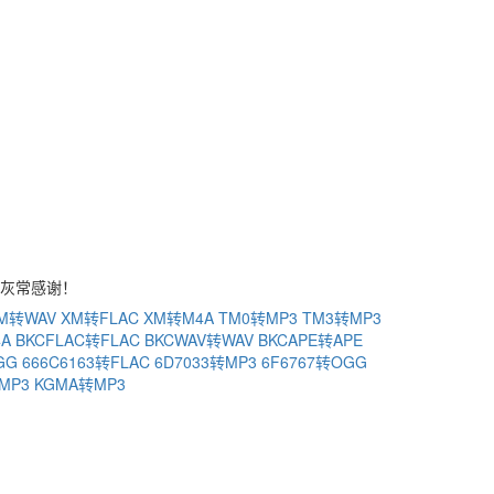
站，灰常感谢！
M转WAV
XM转FLAC
XM转M4A
TM0转MP3
TM3转MP3
4A
BKCFLAC转FLAC
BKCWAV转WAV
BKCAPE转APE
GG
666C6163转FLAC
6D7033转MP3
6F6767转OGG
MP3
KGMA转MP3